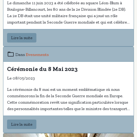
Le dimanche 11 juin 2023 a été célébrée au square Léon-Blum à
Boulogne-Billancourt, les 80 ans de la 2e Division Blindée (2e DB).
La 2e DB était une unité militaire française qui a joué un rôle
important pendant la Seconde Guerre mondiale et qui est célèbre
pour sa participation à la libération de Paris en 1944.
Album photos
Lire la suite
Dans
Evenements
Cérémonie du 8 Mai 2023
Le 08/05/2023
La cérémonie du 8 mai est un moment emblématique où nous
commémorons la fin de la Seconde Guerre mondiale en Europe.
Cette commémoration revêt une signification particulière lorsque
des personnalités importantes telles que le ministre des transports
et le président de la RATP y assistent. La présence conjointe du
ministre des transports, Monsieur Clément Beaune et du président
Lire la suite
de la RATP, Monsieur Jean Castex, lors de la cérémonie du 8 mai
renforce l'hommage solennel rendu aux victimes de la guerre. Ils