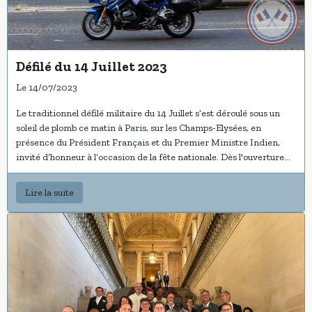
Défilé du 14 Juillet 2023
Le 14/07/2023
Le traditionnel défilé militaire du 14 Juillet s’est déroulé sous un
soleil de plomb ce matin à Paris, sur les Champs-Elysées, en
présence du Président Français et du Premier Ministre Indien,
invité d’honneur à l’occasion de la fête nationale. Dès l'ouverture
du protocole militaire par le passage des avions de la patrouille de
France qui a coloré le ciel des couleurs du drapeau français, le
Lire la suite
défilé à pied a été ouvert par les forces armées indiennes, coiffées
d’un magnifique turban, qui a reçu des applaudissements nourris
des adhérents et sympathisants présents du comité du souvenir
RATP. Le défilé copieusement engagé par les très nombreux
régiments français ont réjoui les spectateurs présents. Un
immense MERCI pour votre engagement et fidèle soutien. Le
Président et les membres du bureau vous donnent rendez-vous sur
les réseaux sociaux pour partager et liker nos sorties.
Album Photos