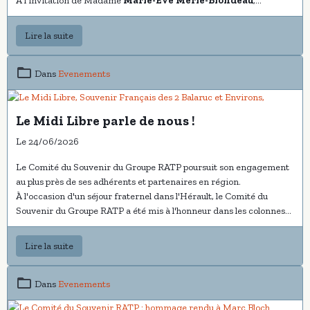
À l'invitation de Madame
Marie-Ève Merle-Blondeau
,
Présidente du
Souvenir Français des Deux Balaruc
et Environs,
partenaire fidèle de notre association, le Comité du Souvenir du
Lire la suite
Groupe RATP a eu l'honneur de participer à la cérémonie
commémorative du bombardement de Balaruc-les-Bains.
Dans
Evenements
Le Midi Libre parle de nous !
Le 24/06/2026
Le Comité du Souvenir du Groupe RATP poursuit son engagement
au plus près de ses adhérents et partenaires en région.
À l'occasion d'un séjour fraternel dans l'Hérault, le Comité du
Souvenir du Groupe RATP a été mis à l'honneur dans les colonnes
du
Midi Libre
, illustrant ainsi sa volonté constante de renforcer sa
présence auprès de ses anciens collègues, adhérents et partenaires
Lire la suite
partout sur le territoire.
Dans
Evenements