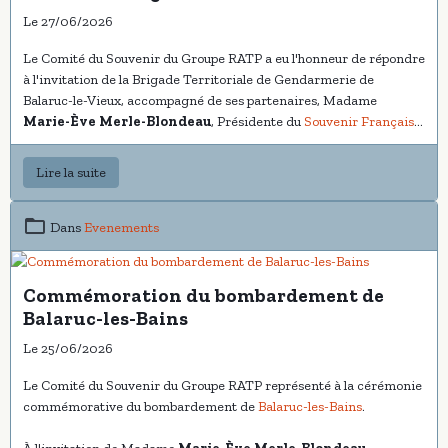
Gendarmerie de Balaruc-le-Vieux
Le 27/06/2026
Le Comité du Souvenir du Groupe RATP a eu l'honneur de répondre
à l'invitation de la Brigade Territoriale de Gendarmerie de
Balaruc-le-Vieux, accompagné de ses partenaires, Madame
Marie-Ève Merle-Blondeau
, Présidente du
Souvenir Français
Comité des 2 Balaruc et Environs
, ainsi que de Monsieur
Jean-
Pierre Poulain
notre référent pour l'Hérault.
Lire la suite
Dans
Evenements
Commémoration du bombardement de
Balaruc-les-Bains
Le 25/06/2026
Le Comité du Souvenir du Groupe RATP représenté à la cérémonie
commémorative du bombardement de
Balaruc-les-Bains
.