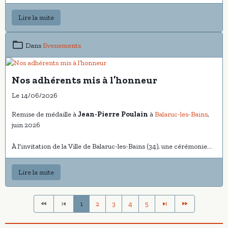
partenaire.
Lire la suite
Dans
Evenements
Nos adhérents mis à l’honneur
Le 14/06/2026
Remise de médaille à
Jean-Pierre Poulain
à
Balaruc-les-Bains
,
juin 2026
À l'invitation de la Ville de Balaruc-les-Bains (34), une cérémonie
particulièrement émouvante s'est déroulée en mairie afin
d'honorer plusieurs personnalités engagées au service de leurs
Lire la suite
concitoyens et du devoir de mémoire.
1
2
3
4
5