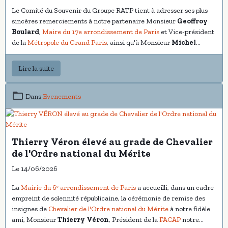
Le Comité du Souvenir du Groupe RATP tient à adresser ses plus
sincères remerciements à notre partenaire Monsieur
Geoffroy
Boulard
,
Maire du 17e arrondissement de Paris
et Vice-président
de la
Métropole du Grand Paris
, ainsi qu'à Monsieur
Michel
Terrioux
,
Conseiller délégué à la politique mémorielle et à la
citoyenneté
, pour leur aimable invitation à participer à la
Lire la suite
cérémonie commémorative du 18 Juin, date emblématique de
notre histoire nationale.
Dans
Evenements
Thierry Véron élevé au grade de Chevalier
de l'Ordre national du Mérite
Le 14/06/2026
La
Mairie du 6ᵉ arrondissement de Paris
a accueilli, dans un cadre
empreint de solennité républicaine, la cérémonie de remise des
insignes de
Chevalier de l'Ordre national du Mérite
à notre fidèle
ami, Monsieur
Thierry Véron
, Président de la
FACAP
notre