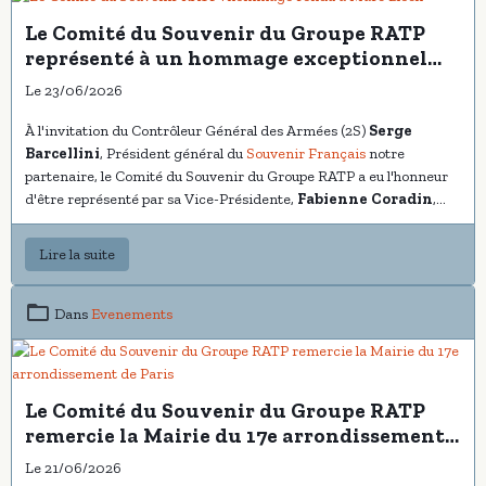
Le Comité du Souvenir du Groupe RATP
représenté à un hommage exceptionnel
rendu à Marc Bloch
Le 23/06/2026
À l'invitation du Contrôleur Général des Armées (2S)
Serge
Barcellini
, Président général du
Souvenir Français
notre
partenaire, le Comité du Souvenir du Groupe RATP a eu l'honneur
d'être représenté par sa Vice-Présidente,
Fabienne Coradin
,
accompagnée de notre Ambassadeur
Alexandre Wattin
, tous
deux missionnés par le Président
Hervé Cusenier
, lors de la
Lire la suite
représentation exceptionnelle du seul-en-scène « L'Étrange
Défaite », interprété par
Jean-Paul Zennacker
, acteur et ancien
pensionnaire de la
Comédie-Française
.
Dans
Evenements
Le Comité du Souvenir du Groupe RATP
remercie la Mairie du 17e arrondissement
de Paris
Le 21/06/2026