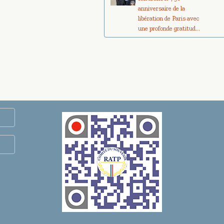
anniversaire de la
libération de Paris avec
une profonde gratitud...