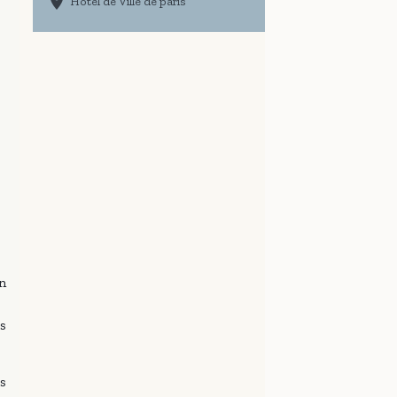
Hôtel de Ville de paris
n
us
s