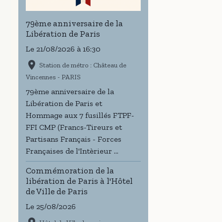
79ème anniversaire de la
Libération de Paris
Le 21/08/2026
à 16:30
Station de métro : Château de
Vincennes - PARIS
79ème anniversaire de la
Libération de Paris et
Hommage aux 7 fusillés FTPF-
FFI CMP (Francs-Tireurs et
Partisans Français - Forces
Françaises de l'Intèrieur ...
Commémoration de la
libération de Paris à l'Hôtel
de Ville de Paris
Le 25/08/2026