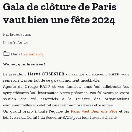
Gala de clôture de Paris
vaut bien une fête 2024
Par
la-redaction
Le 01/12/2024
Dans
Evenements
Wahou, quelle soirée !
Le président
Hervé CUSENIER
du comité du souvenir RATP, vous
remercie d'avoir fait de ce gala un moment inoubliable.
Agents du Groupe RATP et vos familles, amis ‘es’, adhérents ’es’,
sympathisants ’es’, internautes, votre présence, vos followers et votre
soutien ont été essentiels à la réussite des organisations
événementielles et célébrations commémoratives cette année.
Un grand bravo à toute l'équipe de
Paris Vaut Bien une Fête
et les
bénévoles du Comité du Souvenir RATP pour leur travail acharné.