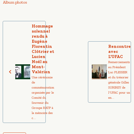
Album photos
Hommage
solennel
rendu à
Eugène
Florentin
Rencontre
Clôtrier et
avec
Lucien
L'UFAC
Noël au
Remerciements
Mont-
au Président
Valérien
Luc PLESSIER
Une cérémonie
et du trésorier
de
générale Gilles
commémoration
SURIREY de
organisée par le
l'UFAC pour un
Comité du
en...
Souvenir du
Groupe RATP à
la mémoire des
c...