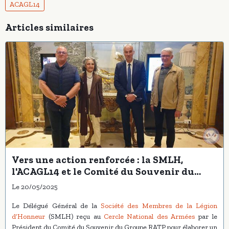
ACAGL14
Articles similaires
Vers une action renforcée : la SMLH,
l'ACAGL14 et le Comité du Souvenir du
Groupe RATP unissent leurs réflexions
Le 20/05/2025
Le Délégué Général de la
Société des Membres de la Légion
d’Honneur
(SMLH) reçu au
Cercle National des Armées
par le
Président du Comité du Souvenir du Groupe RATP pour élaborer un