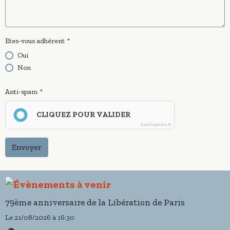
Etes-vous adhérent
Oui
Non
Anti-spam
CLIQUEZ POUR VALIDER
IconCaptcha ©
Envoyer
79ème anniversaire de la Libération de Paris
Le 21/08/2026
à 16:30