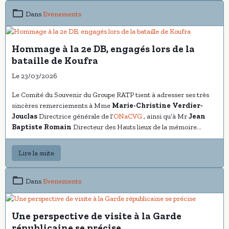
Dans
Evenements
Hommage à la 2e DB, engagés lors de la
bataille de Koufra
Le 23/03/2026
Le Comité du Souvenir du Groupe RATP tient à adresser ses très
sincères remerciements à Mme
Marie-Christine Verdier-
Jouclas
Directrice générale de l’
ONaCVG
, ainsi qu’à Mr
Jean
Baptiste Romain
Directeur des Hauts lieux de la mémoire
nationale en île de France à l’ONaCVG directeur du
Mémorial du
Mont-Valérien
, pour l’invitation faite à notre association à
Lire la suite
participer à la cérémonie solennelle organisée le lundi 23 mars
2026.
Dans
Evenements
Une perspective de visite à la Garde
républicaine se précise