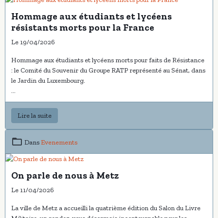
Hommage aux étudiants et lycéens
résistants morts pour la France
Le 19/04/2026
Hommage aux étudiants et lycéens morts pour faits de Résistance
: le Comité du Souvenir du Groupe RATP représenté au Sénat, dans
le Jardin du Luxembourg.
Le Président
Hervé Cusenier,
invité par
Les Amis de la
Fondation de la Résistance
, a représenté le Comité du Souvenir du
Lire la suite
Groupe RATP lors d’un hommage solennel rendu aux lycéens et
étudiants résistants morts pour la France.
Dans
Evenements
La cérémonie s’est tenue devant le monument qui leur est dédié,
au cœur du
Jardin du Luxembourg
, à Paris.
Organisée par l’Association des Amis de la Fondation de la
On parle de nous à Metz
Résistance, elle s’est déroulée sous la présidence de
Gérard
Le 11/04/2026
Larcher
, Président du
Sénat
.
La ville de Metz a accueilli la quatrième édition du Salon du Livre
Le Comité du Souvenir du Groupe RATP y était représenté aux