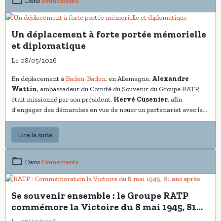
Dans
Evenements
Un déplacement à forte portée mémorielle
et diplomatique
Le 08/05/2026
En déplacement à
Baden-Baden
, en Allemagne,
Alexandre
Wattin
, ambassadeur du Comité du Souvenir du Groupe RATP,
était missionné par son président,
Hervé Cusenier
, afin
d’engager des démarches en vue de nouer un partenariat avec les
autorités franco-allemandes et de travailler à l’élaboration de
projets de sorties culturelles et mémorielles au bénéfice des
Lire la suite
adhérents.
Dans
Evenements
Se souvenir ensemble : le Groupe RATP
commémore la Victoire du 8 mai 1945, 81
ans après