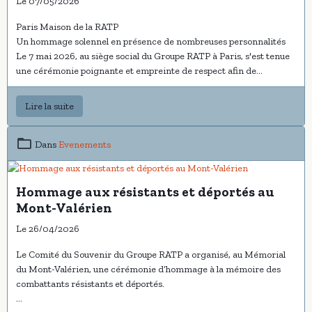
Le 07/05/2026
Paris Maison de la RATP
Un hommage solennel en présence de nombreuses personnalités
Le 7 mai 2026, au siège social du Groupe RATP à Paris, s'est tenue
une cérémonie poignante et empreinte de respect afin de
commémorer le 81ème anniversaire de la Victoire du 8 mai 1945,
marquant la fin de la Seconde Guerre mondiale en Europe.
Lire la suite
Ce moment historique, symbole de liberté et de paix retrouvée, a
été honoré par la présence de nombreuses personnalités civiles et
Dans
Evenements
militaires, d’élus et d’invités, soulignant l’importance de ce devoir
de mémoire pour les générations actuelles et futures.
Hommage aux résistants et déportés au
La cérémonie a été particulièrement marquée par la participation
Mont-Valérien
de Madame
Sophie Mourlon
, Secrétaire générale de la RATP
Le 26/04/2026
Le Comité du Souvenir du Groupe RATP a organisé, au Mémorial
du Mont-Valérien, une cérémonie d’hommage à la mémoire des
combattants résistants et déportés.