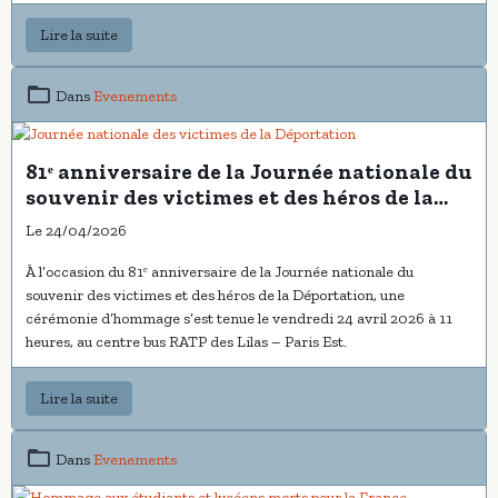
Cet hommage a été particulièrement consacré à
Eugène
Florentin CLOTRIER
, fusillé au Mont-Valérien le 11 avril 1944, et
Lire la suite
à
Lucien NOËL
, fusillé au Mont-Valérien le 24 janvier 1942, tous
deux agents de la TCRP/RATP, exécutés pour faits de résistance.
Dans
Evenements
Cette cérémonie, empreinte de recueillement et de dignité, s’est
tenue en présence de nombreuses personnalités engagées dans la
transmission de la mémoire nationale.
81ᵉ anniversaire de la Journée nationale du
souvenir des victimes et des héros de la
Déportation
Le 24/04/2026
À l’occasion du 81ᵉ anniversaire de la Journée nationale du
souvenir des victimes et des héros de la Déportation, une
cérémonie d’hommage s’est tenue le vendredi 24 avril 2026 à 11
heures, au centre bus RATP des Lilas – Paris Est.
Lire la suite
Dans
Evenements