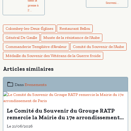
dans la
Souveni...
presse à
l'...
Colombey-les-Deux-Églises
Restaurant Bellou
Général De Gaulle
Musée de la résistance de l'Aube
Commanderie Templière d'Avaleur
Comité du Souvenir de l'Aube
Médaille du Souvenir des Vétérans de la Guerre froide
Articles similaires
Dans
Evenements
Le Comité du Souvenir du Groupe RATP
remercie la Mairie du 17e arrondissement
de Paris
Le 21/06/2026