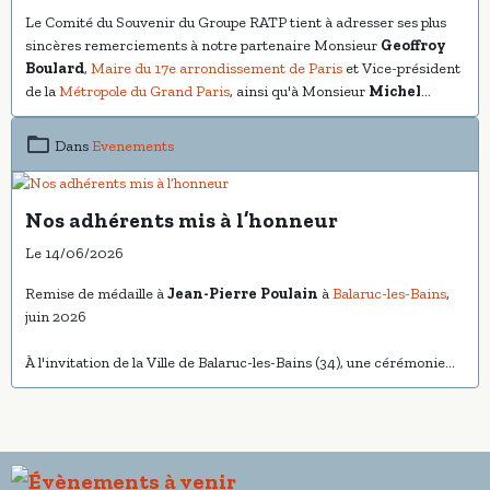
Le Comité du Souvenir du Groupe RATP tient à adresser ses plus
sincères remerciements à notre partenaire Monsieur
Geoffroy
Boulard
,
Maire du 17e arrondissement de Paris
et Vice-président
de la
Métropole du Grand Paris
, ainsi qu'à Monsieur
Michel
Terrioux
,
Conseiller délégué à la politique mémorielle et à la
citoyenneté
, pour leur aimable invitation à participer à la
Dans
Evenements
cérémonie commémorative du 18 Juin, date emblématique de
notre histoire nationale.
Nos adhérents mis à l’honneur
Le 14/06/2026
Remise de médaille à
Jean-Pierre Poulain
à
Balaruc-les-Bains
,
juin 2026
À l'invitation de la Ville de Balaruc-les-Bains (34), une cérémonie
particulièrement émouvante s'est déroulée en mairie afin
d'honorer plusieurs personnalités engagées au service de leurs
concitoyens et du devoir de mémoire.