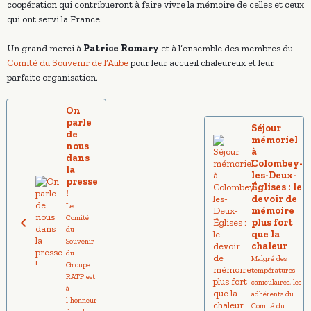
coopération qui contribueront à faire vivre la mémoire de celles et ceux
qui ont servi la France.
Un grand merci à
Patrice Romary
et à l’ensemble des membres du
Comité du Souvenir de l’Aube
pour leur accueil chaleureux et leur
parfaite organisation.
On
parle
Séjour
de
mémoriel
nous
à
dans
Colombey-
la
les-Deux-
presse
Églises : le
!
devoir de
Le
mémoire
Comité
plus fort
du
que la
Souvenir
chaleur
du
Malgré des
Groupe
températures
RATP est
caniculaires, les
à
adhérents du
l'honneur
Comité du