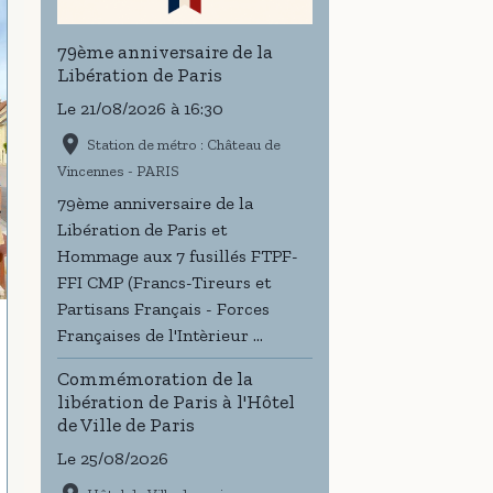
79ème anniversaire de la
Libération de Paris
Le 21/08/2026
à 16:30
Station de métro : Château de
Vincennes - PARIS
79ème anniversaire de la
Libération de Paris et
Hommage aux 7 fusillés FTPF-
FFI CMP (Francs-Tireurs et
Partisans Français - Forces
Françaises de l'Intèrieur ...
Commémoration de la
libération de Paris à l'Hôtel
de Ville de Paris
Le 25/08/2026