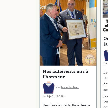
O
la
Le
Nos adhérents mis à
Le
l’honneur
Gr
da
Par
la-redaction
so
jo
Le 14/06/2026
pa
Remise de médaille à
Jean-
co