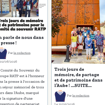
n parle de nous dans
 presse !
Par
la-redaction
 02/06/2026
Trois jours de
 Comité du Souvenir du
mémoire, de partage
oupe RATP est à l'honneur
et de patrimoine dans
ns la presse à l'occasion de
l’Aube ! ....SUITE....
n séjour mémoriel de trois
urs dans l'Aube, marqué
Par
la-redaction
r la signature d'une
nvention de partenariat
Le 31/05/2026