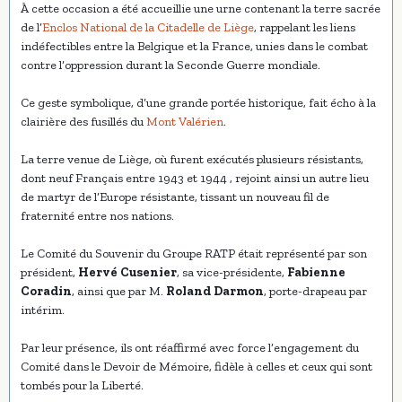
À cette occasion a été accueillie une urne contenant la terre sacrée
de l’
Enclos National de la Citadelle de Liège
, rappelant les liens
indéfectibles entre la Belgique et la France, unies dans le combat
contre l’oppression durant la Seconde Guerre mondiale.
Ce geste symbolique, d’une grande portée historique, fait écho à la
clairière des fusillés du
Mont Valérien
.
La terre venue de Liège, où furent exécutés plusieurs résistants,
dont neuf Français entre 1943 et 1944 , rejoint ainsi un autre lieu
de martyr de l’Europe résistante, tissant un nouveau fil de
fraternité entre nos nations.
Le Comité du Souvenir du Groupe RATP était représenté par son
président,
Hervé Cusenier
, sa vice-présidente,
Fabienne
Coradin
, ainsi que par M.
Roland Darmon
, porte-drapeau par
intérim.
Par leur présence, ils ont réaffirmé avec force l’engagement du
Comité dans le Devoir de Mémoire, fidèle à celles et ceux qui sont
tombés pour la Liberté.