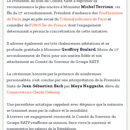
Le Président, au nom du Comité, tient à exprimer sa
reconnaissance la plus sincère à Monsieur
Michel Terrioux
, 1er
Élu du 17ᵉ arrondissement, Président d’audience des
Prud’hommes
de Paris
, juge au pôle social du
Tribunal judiciaire de Paris
et
conseiller de l’
UNIS Île-de-France
, dont l’engagement
déterminant a permis la concrétisation de cette initiative.
Il adresse également ses très chaleureuses salutations et sa
profonde gratitude à Monsieur
Geoffroy Boulard
, Maire du 17ᵉ
arrondissement de Paris, pour son soutien fidèle et son
attachement au Comité du Souvenir du Groupe RATP.
La cérémonie, honorée par la présence de nombreuses
personnalités, s’est conclue par une interprétation de la Première
Suite de
Jean-Sébastien Bach
par
Maya Neggache
, élève du
Conservatoire Claude Debussy
.
Une parenthèse artistique rappelant avec élégance que la mémoire
se transmet aussi par la culture et la sensibilité.
À travers cet engagement renouvelé, le Comité du Souvenir du
Groupe RATP réaffirme sa mission, faire vivre le souvenir et
transmettre les valeurs de la République.