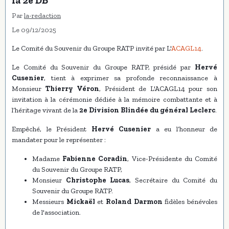
la 2e DB
Par
la-redaction
Le 09/12/2025
Le Comité du Souvenir du Groupe RATP invité par L'
ACAGL14
.
Le Comité du Souvenir du Groupe RATP, présidé par
Hervé
Cusenier
, tient à exprimer sa profonde reconnaissance à
Monsieur
Thierry Véron
, Président de L'ACAGL14 pour son
invitation à la cérémonie dédiée à la mémoire combattante et à
l’héritage vivant de la
2e Division Blindée du général Leclerc
.
Empêché, le Président
Hervé Cusenier
a eu l’honneur de
mandater pour le représenter :
Madame
Fabienne Coradin
, Vice-Présidente du Comité
du Souvenir du Groupe RATP,
Monsieur
Christophe Lucas
, Secrétaire du Comité du
Souvenir du Groupe RATP.
Messieurs
Mickaël
et
Roland Darmon
fidèles bénévoles
de l'association.