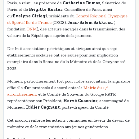
Paris, a réuni, en présence de
Catherine Dumas
, Sénatrice de
Paris, et de
Brigitte Kuster
, Conseillère de Paris, ainsi
qu'
Evelyne Ciriegi
, présidente du
Comité Régional Olympique
et Sportif Ile-de-France
(CROS),
Jean-Salem Sakkriou
(
fondation
ONM
), des acteurs engagés dans la transmission des
valeurs de la République auprès de la jeunesse.
Dix-huit associations patriotiques et civiques ainsi que sept
établissements scolaires ont été salués pour leur implication
exemplaire dans la Semaine de la Mémoire et de la Citoyenneté
2025.
Moment particulièrement fort pour notre association, la signature
officielle d’un protocole d’accord entre la
Mairie du 17ᵉ
arrondissement
et le Comité du Souvenir du Groupe RATP,
représenté par son Président,
Hervé Cusenier
, accompagné de
Monsieur
Didier Cagnant
, porte-drapeau du Comité.
Cet accord renforce les actions communes en faveur du devoir de
mémoire et de la transmission aux jeunes générations.