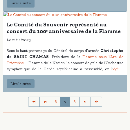
Lire la suite
chaleureusement Le Souvenir Français pour cette marque de
ce moment fondateur.
reconnaissance et pour l’honneur qui lui est fait.
À travers cette convention, le Comité du Souvenir du Groupe RATP
et la SNEMM réaffirment, avec conviction et fraternité, leur
Le Comité du Souvenir représenté au
volonté commune :
concert du 100ᵉ anniversaire de la Flamme
Le 21/11/2025
Sous le haut patronage du Général de corps d’armée
Christophe
de SAINT CHAMAS
, Président de la
Flamme sous l’Arc de
Triomphe
– Flamme de la Nation, le concert de gala de l’Orchestre
symphonique de la Garde républicaine a rassemblé, en l’
église
Saint-Roch
, de nombreuses délégations civiles et militaires venues
célébrer le centième anniversaire de la Flamme.
Lire la suite
À l’invitation de la Commission Rayonnement – Flamme de la
Nation, le Comité du Souvenir du Groupe RATP a eu l’honneur
6
7
8
d’être officiellement représenté lors de cet événement majeur du
calendrier mémoriel national.
Pour cette occasion, la vice-présidente
Fabienne CORADIN
a
été missionnée par le président
Hervé CUSENIER
afin de porter