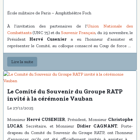
École militaire de Paris – Amphithéâtre Foch
À l’invitation des partenaires de l’
Union Nationale des
Combattants
(UNC 75) et du
Souvenir Français
, du 29 novembre, le
Président
Hervé Cusenier
a eu l’honneur d’assister et
représenter le Comité, au colloque consacré au Coup de force en
Indochine (1945-1950), organisé à l’École Militaire de Paris, dans le
cadre solennel de l’amphithéâtre Foch.
Lire la suite
Cette rencontre de haut niveau, réunissant historiens, militaires,
auteurs et spécialistes reconnus, a permis de revisiter avec
précision, gravité et exigence intellectuelle une page majeure de
Le Comité du Souvenir du Groupe RATP
notre histoire militaire.
invité à la cérémonie Vauban
Le Président Cusenier a tenu à saluer la qualité exceptionnelle des
Le 27/11/2025
interventions, la hauteur de vue des analyses et l’émotion suscitée
par les témoignages, qui ont su restituer la grandeur et la douleur
Monsieur
Hervé CUSENIER
, Président, Monsieur
Christophe
des combats menés en Indochine.
LUCAS
, Secrétaire, et Monsieur
Didier CAGNANT
, Porte-
drapeau du Comité du Souvenir du Groupe RATP, ont l’honneur
À travers ces voix, c’est tout un pan de la mémoire nationale qui
d’annoncer qu’ils ont été officiellement invités à assister à la