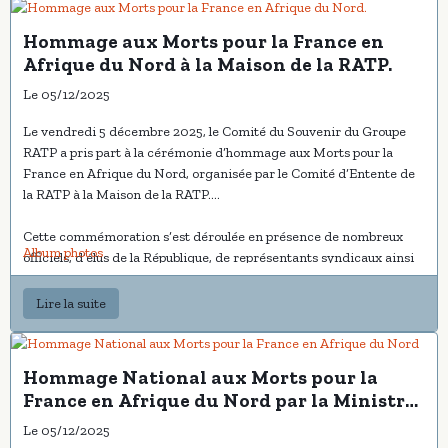
Hommage aux Morts pour la France en
Afrique du Nord à la Maison de la RATP.
Le 05/12/2025
Le vendredi 5 décembre 2025, le Comité du Souvenir du Groupe
RATP a pris part à la cérémonie d’hommage aux Morts pour la
France en Afrique du Nord, organisée par le Comité d’Entente de
la RATP à la Maison de la RATP.
Cette commémoration s’est déroulée en présence de nombreux
Album photos
officiels, d’élus de la République, de représentants syndicaux ainsi
que de Mme
Marie Varay
, représentante de la Direction
générale de la RATP.
Lire la suite
Un grand nombre de nos adhérents avaient répondu présents,
témoignant de leur profond attachement à la mémoire des
Hommage National aux Morts pour la
combattants d’Afrique du Nord et à la transmission des valeurs qui
France en Afrique du Nord par la Ministre
fondent notre engagement.
déléguée Mme Alice Rufo
Le 05/12/2025
À cette occasion, la vice-présidente, Mme
Fabienne Coradin
, et