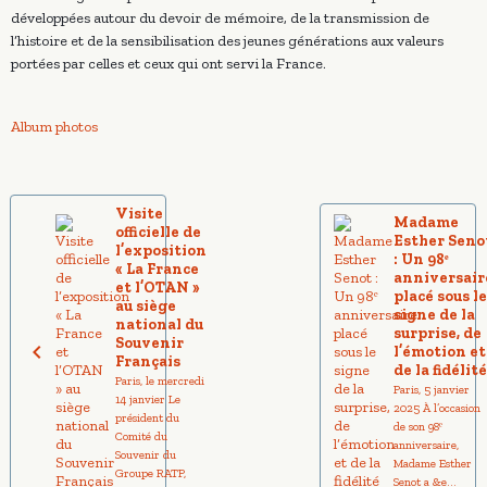
développées autour du devoir de mémoire, de la transmission de
l’histoire et de la sensibilisation des jeunes générations aux valeurs
portées par celles et ceux qui ont servi la France.
Album photos
Visite
Madame
officielle de
Esther Seno
l’exposition
: Un 98ᵉ
« La France
anniversair
et l’OTAN »
placé sous l
au siège
signe de la
national du
surprise, de
Souvenir
l’émotion et
Français
de la fidélit
Paris, le mercredi
Paris, 5 janvier
14 janvier Le
2025 À l’occasion
président du
de son 98ᵉ
Comité du
anniversaire,
Souvenir du
Madame Esther
Groupe RATP,
Senot a &e...