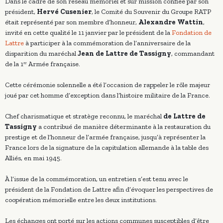
Dans le cadre de son réseau mémoriel et sur mission confiée par son
président,
Hervé Cusenier
, le Comité du Souvenir du Groupe RATP
était représenté par son membre d’honneur,
Alexandre Wattin
,
invité en cette qualité le 11 janvier par le président de la
Fondation de
Lattre
à participer à la commémoration de l’anniversaire de la
disparition du maréchal
Jean de Lattre de Tassigny
, commandant
de la 1ʳᵉ Armée française.
Cette cérémonie solennelle a été l’occasion de rappeler le rôle majeur
joué par cet homme d’exception dans l’histoire militaire de la France.
Chef charismatique et stratège reconnu, le maréchal
de Lattre de
Tassigny
a contribué de manière déterminante à la restauration du
prestige et de l’honneur de l’armée française, jusqu’à représenter la
France lors de la signature de la capitulation allemande à la table des
Alliés, en mai 1945.
À l’issue de la commémoration, un entretien s’est tenu avec le
président de la Fondation de Lattre afin d’évoquer les perspectives de
coopération mémorielle entre les deux institutions.
Les échanges ont porté sur les actions communes susceptibles d’être