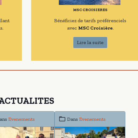
MSC CROISIERES
llant
Bénéficiez de tarifs préférenciels
s.
avec
MSC Croisière
.
Lire la suite
ACTUALITES
ans
Evenements
Dans
Evenements