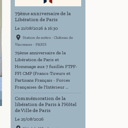
79ème anniversaire de la
Libération de Paris
Le 21/08/2026
à 16:30
Station de métro : Château de
Vincennes - PARIS
79ème anniversaire de la
Libération de Paris et
Hommage aux 7 fusillés FTPF-
FFI CMP (Francs-Tireurs et
Partisans Français - Forces
Françaises de l'Intèrieur ...
Commémoration de la
libération de Paris à l'Hôtel
de Ville de Paris
Le 25/08/2026