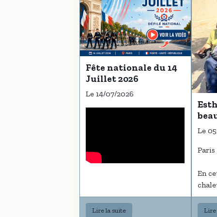
Fête nationale du 14
Juillet 2026
Le 14/07/2026
Esth
bea
frat
Le 05
can
Paris 
En ce
chale
avons
parta
Lire la suite
Lire 