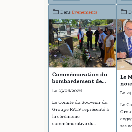
déjeu
notre
Dans
Evenements
D
Seno
Commémoration du
Le M
bombardement de
nous
Balaruc-les-Bains
Le 25/06/2026
Le 24
Le Comité du Souvenir du
Le Co
Groupe RATP représenté à
Grou
la cérémonie
engag
commémorative du
ses a
bombardement de
Balaruc-