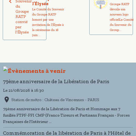
l’Élysée
Groupe RATP
Le Comité du Souvenir
dévoile son
du Groupe RATP
nouveau logo
honoré par une
officielLe Comité
invitation de l’Élysée à
du Souvenir du
la cérémonie du 18
Group...
juin...
79ème anniversaire de la Libération de Paris
Le 21/08/2026
à 16:30
Station de métro : Château de Vincennes - PARIS
79ème anniversaire de la Libération de Paris et Hommage aux 7
fusillés FTPF-FFI CMP (Francs-Tireurs et Partisans Français - Forces
Françaises de l'Intèrieur ...
Commémoration de la libération de Paris à l'Hôtel de