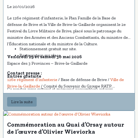
Le 20/01/2026
Le 126e régiment d’infanterie, le Plan Famille de la Base de
défense de Brive et la Ville de Brive-la-Gaillarde organisent le 2e
Festival du Livre Militaire de Brive, placé sous le patronage du
ministre des Armées et des Anciens Combattants, du ministre de
l’Éducation nationale et du ministre de la Culture.
Stationnement gratuit sur site.
Restauration sur place.
Vendredi 29 et samedi 30 mai 2026
Espace des 3 Provinces – Brive-la-Gaillarde
Contact presse :
Entrée gratuite
126e régiment d’infanterie
/ Base de défense de Brive /
Ville de
Brive-la-Gaillarde
/ Comité du Souvenir du Groupe RATP.
Ce rendez-vous culturel et mémoriel rassemblera auteurs,
conférenciers, militaires et grand public autour de l’histoire
Lire la suite
militaire, de la défense et de la transmission.
Un concert de la Musique des parachutistes, organisé au profit des
blessés, viendra clôturer la journée du samedi.
Commémoration au Quai d’Orsay autour
de l’œuvre d’Olivier Wieviorka