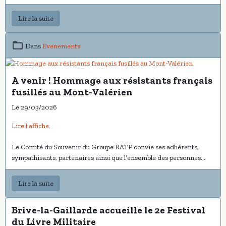
Lire la suite
Dans
Evenements
A venir ! Hommage aux résistants français
fusillés au Mont-Valérien
Le 29/03/2026
Lire l'affiche.
Le Comité du Souvenir du Groupe RATP convie ses adhérents,
sympathisants, partenaires ainsi que l’ensemble des personnes
attachées au devoir de mémoire à participer à la cérémonie
commémorative qui se tiendra le
21 avril à 14 heures
au
Lire la suite
Mémorial du Mont-Valérien
, haut lieu de la mémoire nationale.
Brive-la-Gaillarde accueille le 2e Festival
du Livre Militaire