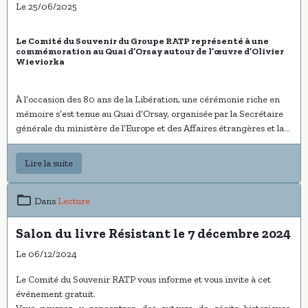
Le 25/06/2025
Le Comité du Souvenir du Groupe RATP représenté à une
commémoration au Quai d’Orsay autour de l’œuvre d’Olivier
Wieviorka
À l’occasion des 80 ans de la Libération, une cérémonie riche en
mémoire s’est tenue au Quai d’Orsay, organisée par la Secrétaire
générale du ministère de l’Europe et des Affaires étrangères et la
direction des Archives diplomatiques.
Monsieur
Alexandre Wattin
, membre d’honneur du Comité du
Lire la suite
Souvenir du Groupe RATP missionné par le président
Hervé
Cusenier
, a eu l’honneur d’y être convié, en présence de
nombreuses personnalités du monde académique et diplomatique.
Dans
Lecture
Cette rencontre marquait la mise à l’honneur du dernier ouvrage
Salon du livre Résistant le 7 décembre 2024
de l’historien
Olivier Wieviorka
, professeur à l’École normale
Le 06/12/2024
supérieure de Cachan et membre senior de l’Institut universitaire
de France.
Le Comité du Souvenir RATP vous informe et vous invite à cet
Spécialiste reconnu de la Seconde Guerre mondiale,
Olivier
événement gratuit.
Wieviorka
y retrace, à travers une riche iconographie issue des