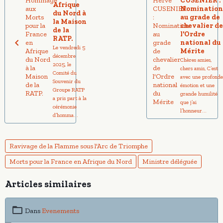
CUSENIER :
Afrique
Nominatio
du Nord à
au grade de
la Maison
chevalier d
de la
l'Ordre
RATP.
national du
Le vendredi 5
Mérite
décembre
Chères amies,
2025, le
chers amis, C’est
Comité du
avec une profond
Souvenir du
émotion et une
Groupe RATP
grande humilité
a pris part à la
que j’ai
cérémonie
l’honneur...
d’homma...
Ravivage de la Flamme sous l'Arc de Triomphe
Morts pour la France en Afrique du Nord
Ministre déléguée
Articles similaires
Dans
Evenements