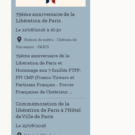
79ème anniversaire de la
Libération de Paris
Le 21/08/2026
à 16:30
Station de métro : Château de
Vincennes - PARIS
79ème anniversaire de la
Libération de Paris et
Hommage aux 7 fusillés FTPF-
FFI CMP (Francs-Tireurs et
Partisans Français - Forces
Françaises de l'Intèrieur ...
Commémoration de la
libération de Paris à l'Hôtel
de Ville de Paris
Le 25/08/2026