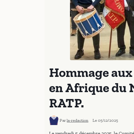
Hommage aux M
en Afrique du 
RATP.
Par
la-redaction
Le 05/12/2025
Le vendredi 5 décembre 2025, le Comit