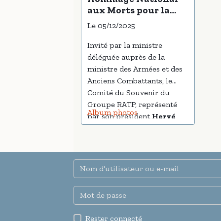
aux Morts pour la
France en Afrique du
Le 05/12/2025
Nord par la Ministre
déléguée Mme Alice
Invité par la ministre
Rufo
déléguée auprès de la
ministre des Armées et des
Anciens Combattants, le
Comité du Souvenir du
Groupe RATP, représenté
Album photos
par son président
Hervé
Cusenier
, a pris part à la
Journée nationale
d’hommage aux morts pour
la France, aux rapatriés, aux
personnes disparues et aux
victimes civiles de la guerre
d’Algérie.
Rester connecté