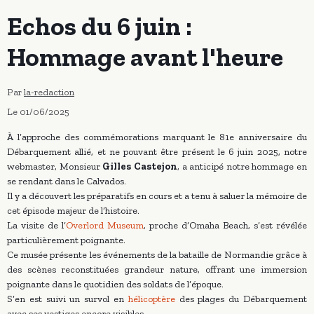
Echos du 6 juin :
Hommage avant l'heure
Par
la-redaction
Le 01/06/2025
À l’approche des commémorations marquant le 81e anniversaire du
Débarquement allié, et ne pouvant être présent le 6 juin 2025, notre
webmaster, Monsieur
Gilles Castejon
, a anticipé notre hommage en
se rendant dans le Calvados.
Il y a découvert les préparatifs en cours et a tenu à saluer la mémoire de
cet épisode majeur de l’histoire.
La visite de l’
Overlord Museum
, proche d’Omaha Beach, s’est révélée
particulièrement poignante.
Ce musée présente les événements de la bataille de Normandie grâce à
des scènes reconstituées grandeur nature, offrant une immersion
poignante dans le quotidien des soldats de l’époque.
S’en est suivi un survol en
hélicoptère
des plages du Débarquement
avec ses vestiges encore visibles.