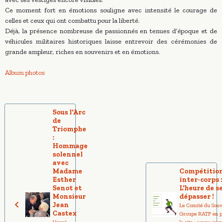
Ce moment fort en émotions souligne avec intensité le courage de
celles et ceux qui ont combattu pour la liberté.
Déjà, la présence nombreuse de passionnés en tenues d’époque et de
véhicules militaires historiques laisse entrevoir des cérémonies de
grande ampleur, riches en souvenirs et en émotions.
Album photos
Sous l'Arc
de
Triomphe
:
Hommage
solennel
avec
Madame
Compétitio
Esther
inter-corps 
Senot et
L'heure de s
Monsieur
dépasser !
Jean
Le Comité du Sou
Castex
Groupe RATP en pa
Hervé
le site : www.im