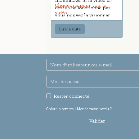
1h06mn02s. Si la vidéo ci-
Cliquez ici pour voir la
dessus ne fonctionne pas
vidéo.
vous pouvez la visionner
sur le site de TF1 :
Lire la suite
Rester connecté
Créer un compte
|
Mot de passe perdu ?
Valider