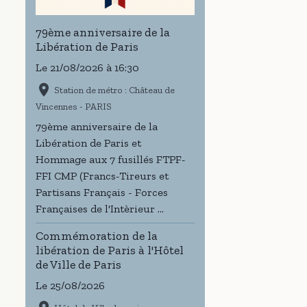
79ème anniversaire de la
Libération de Paris
Le 21/08/2026
à 16:30
Station de métro : Château de
Vincennes - PARIS
79ème anniversaire de la
Libération de Paris et
Hommage aux 7 fusillés FTPF-
FFI CMP (Francs-Tireurs et
Partisans Français - Forces
Françaises de l'Intèrieur ...
Commémoration de la
libération de Paris à l'Hôtel
de Ville de Paris
Le 25/08/2026