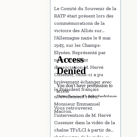
Le Comité du Souvenir de la
RATP était présent lors des
commémorations de la
victoire des Alliés sur
l'Allemagne nazie le 8 mai
1945, sur les Champs-
Elysées. Représenté par
notre Président
d'association M. Hervé
Cusenier, celui-ci a pu
brièvement échanger avec
le Président français
nouvellement réélu,
Monsieur Emmanuel
Vous retrouverez
Macron.
l'intervention de M. Hervé
Cusenier dans la vidéo de la
chaîne TF1/LCI à partir de