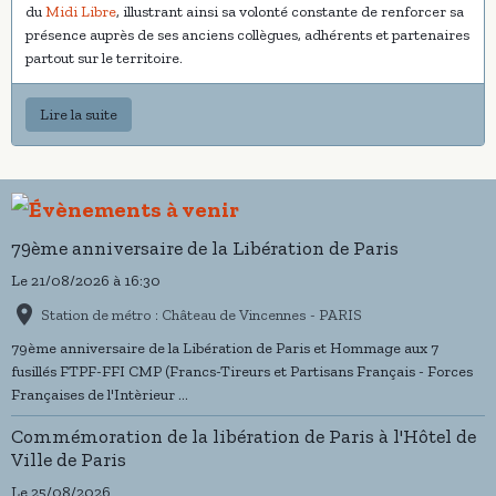
du
Midi Libre
, illustrant ainsi sa volonté constante de renforcer sa
présence auprès de ses anciens collègues, adhérents et partenaires
partout sur le territoire.
Lire la suite
79ème anniversaire de la Libération de Paris
Le 21/08/2026
à 16:30
Station de métro : Château de Vincennes - PARIS
79ème anniversaire de la Libération de Paris et Hommage aux 7
fusillés FTPF-FFI CMP (Francs-Tireurs et Partisans Français - Forces
Françaises de l'Intèrieur ...
Commémoration de la libération de Paris à l'Hôtel de
Ville de Paris
Le 25/08/2026