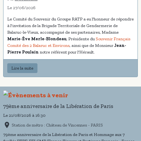
Le 27/06/2026
Le Comité du Souvenir du Groupe RATP a eu l'honneur de répondre
à l'invitation de la Brigade Territoriale de Gendarmerie de
Balaruc-le-Vieux, accompagné de ses partenaires, Madame
Marie-Ève Merle-Blondeau
, Présidente du
Souvenir Français
Comité des 2 Balaruc et Environs
, ainsi que de Monsieur
Jean-
Pierre Poulain
notre référent pour l'Hérault.
Lire la suite
79ème anniversaire de la Libération de Paris
Le 21/08/2026
à 16:30
Station de métro : Château de Vincennes - PARIS
79ème anniversaire de la Libération de Paris et Hommage aux 7