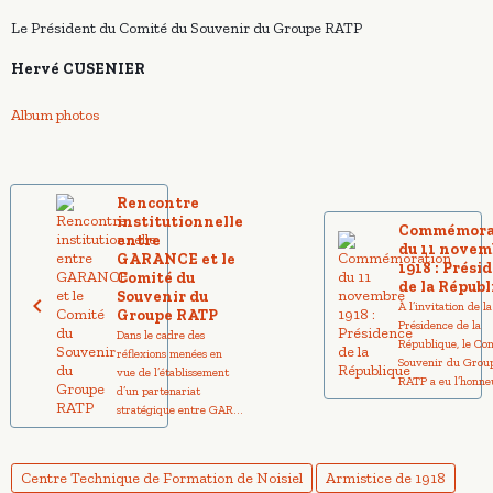
Le Président du Comité du Souvenir du Groupe RATP
Hervé CUSENIER
Album photos
Rencontre
institutionnelle
Commémora
entre
du 11 novem
GARANCE et le
1918 : Prési
Comité du
de la Républ
Souvenir du
À l’invitation de la
Groupe RATP
Présidence de la
Dans le cadre des
République, le Co
réflexions menées en
Souvenir du Grou
vue de l’établissement
RATP a eu l’honneu
d’un partenariat
stratégique entre GAR...
Centre Technique de Formation de Noisiel
Armistice de 1918