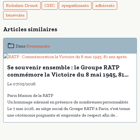
Richelieu-Drouot
CSEC
sympathisants
adhérents
bénévoles
Articles similaires
Dans
Evenements
Se souvenir ensemble : le Groupe RATP
commémore la Victoire du 8 mai 1945, 81
ans après
Le 07/05/2026
Paris Maison de la RATP
Un hommage solennel en présence de nombreuses personnalités
Le 7 mai 2026, au siège social du Groupe RATP à Paris, s'est tenue
une cérémonie poignante et empreinte de respect afin de
commémorer le 81ème anniversaire de la Victoire du 8 mai 1945,
marquant la fin de la Seconde Guerre mondiale en Europe.