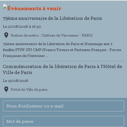
Ce moment historique, symbole de liberté et de paix retrouvée, a
été honoré par la présence de nombreuses personnalités civiles et
militaires, d’élus et d’invités, soulignant l’importance de ce devoir
79ème anniversaire de la Libération de Paris
de mémoire pour les générations actuelles et futures.
Le 21/08/2026
à 16:30
La cérémonie a été particulièrement marquée par la participation
Station de métro : Château de Vincennes - PARIS
de Madame
Sophie Mourlon
, Secrétaire générale de la RATP
79ème anniversaire de la Libération de Paris et Hommage aux 7
fusillés FTPF-FFI CMP (Francs-Tireurs et Partisans Français - Forces
Françaises de l'Intèrieur ...
Commémoration de la libération de Paris à l'Hôtel de
Ville de Paris
Le 25/08/2026
Hôtel de Ville de paris