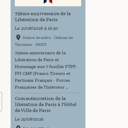
79ème anniversaire de la
Libération de Paris
Le 21/08/2026
à 16:30
Station de métro : Château de
Vincennes - PARIS
79ème anniversaire de la
Libération de Paris et
Hommage aux 7 fusillés FTPF-
FFI CMP (Francs-Tireurs et
Partisans Français - Forces
Françaises de l'Intèrieur ...
Commémoration de la
libération de Paris à l'Hôtel
de Ville de Paris
Le 25/08/2026