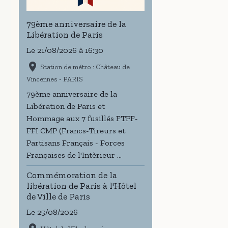
79ème anniversaire de la
Libération de Paris
Le 21/08/2026
à 16:30
Station de métro : Château de
Vincennes - PARIS
79ème anniversaire de la
Libération de Paris et
Hommage aux 7 fusillés FTPF-
FFI CMP (Francs-Tireurs et
Partisans Français - Forces
Françaises de l'Intèrieur ...
Commémoration de la
libération de Paris à l'Hôtel
de Ville de Paris
Le 25/08/2026