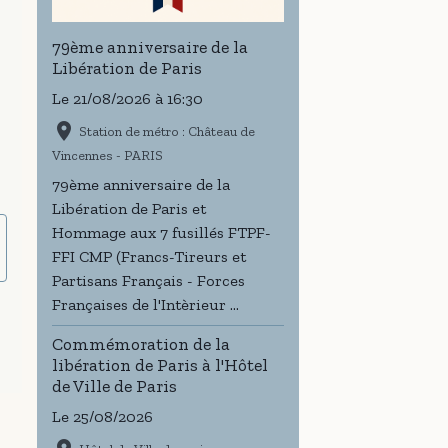
79ème anniversaire de la
Libération de Paris
Le 21/08/2026
à 16:30
Station de métro : Château de
Vincennes - PARIS
79ème anniversaire de la
Libération de Paris et
Hommage aux 7 fusillés FTPF-
FFI CMP (Francs-Tireurs et
Partisans Français - Forces
Françaises de l'Intèrieur ...
Commémoration de la
libération de Paris à l'Hôtel
de Ville de Paris
Le 25/08/2026