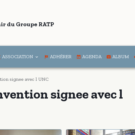
ir du Groupe RATP
ASSOCIATION
ADHÉRER
AGENDA
ALBUM
tion signee avec l UNC
nvention signee avec l