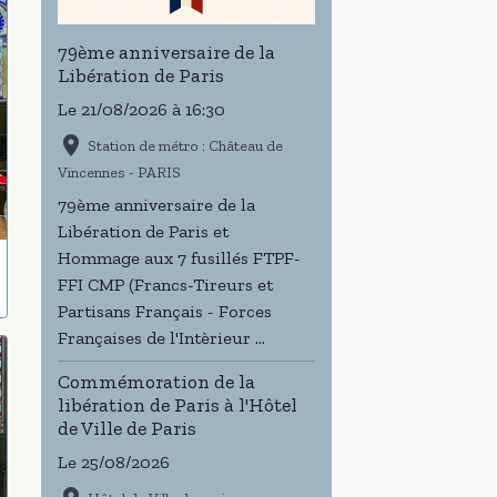
79ème anniversaire de la
Libération de Paris
Le 21/08/2026
à 16:30
Station de métro : Château de
Vincennes - PARIS
79ème anniversaire de la
Libération de Paris et
Hommage aux 7 fusillés FTPF-
FFI CMP (Francs-Tireurs et
Partisans Français - Forces
Françaises de l'Intèrieur ...
Commémoration de la
libération de Paris à l'Hôtel
de Ville de Paris
Le 25/08/2026