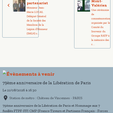
Mont-
partenariat
Valérien
Monsieur Jean-
Une cérémonie
Marie LUCAS,
de
Délégué Général
commémoration
de la Société des
organisée par le
Membres de la
Comité du
Légion d’Honneur
Souvenir du
(SMLH) s...
Groupe RATP à
la mémoire des
c...
79ème anniversaire de la Libération de Paris
Le 21/08/2026
à 16:30
Station de métro : Château de Vincennes - PARIS
79ème anniversaire de la Libération de Paris et Hommage aux 7
fusillés FTPF-FFI CMP (Francs-Tireurs et Partisans Français - Forces