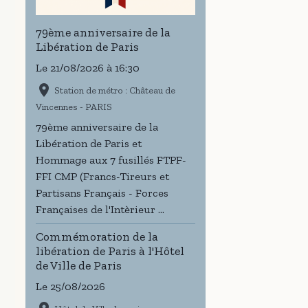
79ème anniversaire de la
Libération de Paris
Le 21/08/2026
à 16:30
Station de métro : Château de
Vincennes - PARIS
79ème anniversaire de la
Libération de Paris et
Hommage aux 7 fusillés FTPF-
FFI CMP (Francs-Tireurs et
Partisans Français - Forces
Françaises de l'Intèrieur ...
Commémoration de la
libération de Paris à l'Hôtel
de Ville de Paris
Le 25/08/2026