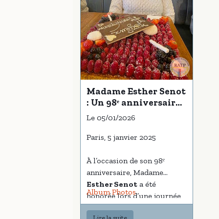
Madame Esther Senot
: Un 98ᵉ anniversaire
placé sous le signe de
Le 05/01/2026
la surprise, de
l’émotion et de la
Paris, 5 janvier 2025
fidélité
À l’occasion de son 98ᵉ
anniversaire, Madame
Esther Senot
a été
Album Photos
honorée lors d’une journée
exceptionnelle, imaginée et
Lire la suite