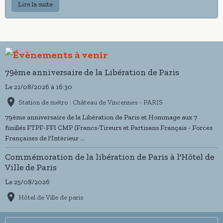
Lire la suite
Élégantes, symboliques et porteuses de nos valeurs, elles
permettront à chacun de représenter fièrement le Comité lors de
nos cérémonies et événements.
Les modalités de vente (prix et points de distribution) vous seront
79ème anniversaire de la Libération de Paris
précisées très prochainement.
Le 21/08/2026
à 16:30
Merci à toutes et tous pour votre soutien et votre engagement
Station de métro : Château de Vincennes - PARIS
constant aux côtés du Comité du Souvenir.
79ème anniversaire de la Libération de Paris et Hommage aux 7
fusillés FTPF-FFI CMP (Francs-Tireurs et Partisans Français - Forces
Françaises de l'Intèrieur ...
Commémoration de la libération de Paris à l'Hôtel de
Ville de Paris
Le 25/08/2026
Hôtel de Ville de paris