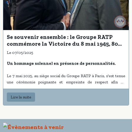
Se souvenir ensemble : le Groupe RATP
commémore la Victoire du 8 mai 1945, 80
ans après
Le 07/05/2025
Un hommage solennel en présence de personnalités.
Le 7 mai 2025, au siège social du Groupe RATP à Paris, s'est tenue
une cérémonie poignante et empreinte de respect afin de
commémorer le 80ème anniversaire de la Victoire du 8 mai 1945,
marquant la fin de la Seconde Guerre mondiale en Europe. Ce
Lire la suite
moment historique, symbole de liberté et de paix retrouvée, a été
honoré par la présence de nombreuses personnalités civiles et
militaires, d'élus et d'invités, soulignant l'importance de ce
souvenir pour les générations actuelles et futures. La cérémonie a
été particulièrement significative en raison de la participation de
figures importantes, notamment celle de Monsieur
Jean Castex
,