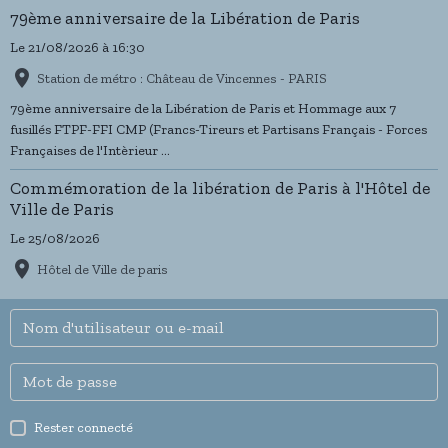
79ème anniversaire de la Libération de Paris
PDG de la
RATP
.
Le 21/08/2026
à 16:30
Station de métro : Château de Vincennes - PARIS
79ème anniversaire de la Libération de Paris et Hommage aux 7
fusillés FTPF-FFI CMP (Francs-Tireurs et Partisans Français - Forces
Françaises de l'Intèrieur ...
Commémoration de la libération de Paris à l'Hôtel de
Ville de Paris
Le 25/08/2026
Hôtel de Ville de paris
Rester connecté