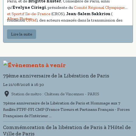
Paris, et de
Brigitte Kuster
, Conseillère de Paris, ainsi
qu'
Evelyne Ciriegi
, présidente du
Comité Régional Olympique
et Sportif Ile-de-France
(CROS),
Jean-Salem Sakkriou
(
Album Photos
fondation
ONM
), des acteurs engagés dans la transmission des
valeurs de la République auprès de la jeunesse.
Lire la suite
Dix-huit associations patriotiques et civiques ainsi que sept
établissements scolaires ont été salués pour leur implication
exemplaire dans la Semaine de la Mémoire et de la Citoyenneté
2025.
Moment particulièrement fort pour notre association, la signature
79ème anniversaire de la Libération de Paris
officielle d’un protocole d’accord entre la
Mairie du 17ᵉ
arrondissement
et le Comité du Souvenir du Groupe RATP,
Le 21/08/2026
à 16:30
représenté par son Président,
Hervé Cusenier
, accompagné de
Station de métro : Château de Vincennes - PARIS
Monsieur
Didier Cagnant
, porte-drapeau du Comité.
79ème anniversaire de la Libération de Paris et Hommage aux 7
Cet accord renforce les actions communes en faveur du devoir de
fusillés FTPF-FFI CMP (Francs-Tireurs et Partisans Français - Forces
mémoire et de la transmission aux jeunes générations.
Françaises de l'Intèrieur ...
Commémoration de la libération de Paris à l'Hôtel de
Le Président, au nom du Comité, tient à exprimer sa
Ville de Paris
reconnaissance la plus sincère à Monsieur
Michel Terrioux
, 1er