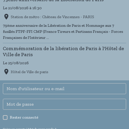
coopération entre les deux institutions. Au cours d’un déjeuner de
Le 21/08/2026
à 16:30
travail particulièrement constructif, les deux présidents ont
Station de métro : Château de Vincennes - PARIS
procédé à un échange approfondi sur les actions conduites
respectivement par leurs structures et sur les perspectives de
79ème anniversaire de la Libération de Paris et Hommage aux 7
collaboration future.
fusillés FTPF-FFI CMP (Francs-Tireurs et Partisans Français - Forces
Françaises de l'Intèrieur ...
Commémoration de la libération de Paris à l'Hôtel de
Ville de Paris
Le 25/08/2026
Hôtel de Ville de paris
Rester connecté