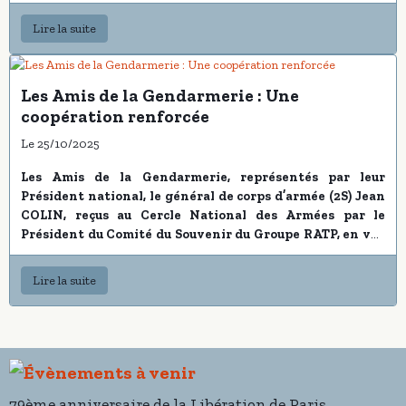
de la Présidence de la République
Lire la suite
Les Amis de la Gendarmerie : Une
coopération renforcée
Le 25/10/2025
Les Amis de la Gendarmerie, représentés par leur
Président national, le général de corps d’armée (2S) Jean
COLIN, reçus au Cercle National des Armées par le
Président du Comité du Souvenir du Groupe RATP, en vue
de l’élaboration d’une Amicale
.
Lire la suite
Paris, samedi 25 octobre 2025
Le Président national des
Amis de la Gendarmerie
, le général de
corps d’armée (2S)
Jean COLIN
, a été officiellement reçu au
Cercle National des Armées
par le Président du Comité du
Souvenir du Groupe RATP, Monsieur
Hervé CUSENIER
, en vue
79ème anniversaire de la Libération de Paris
de la création d’une amicale destinée à renforcer les liens de