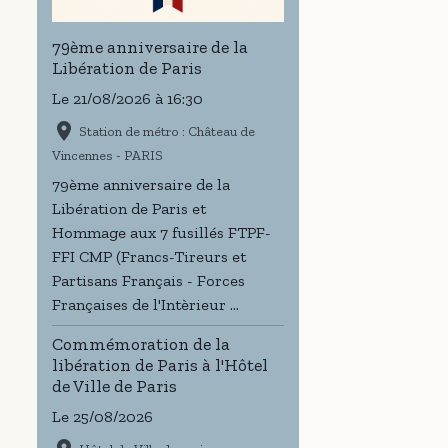
79ème anniversaire de la
Libération de Paris
Le 21/08/2026
à 16:30
Station de métro : Château de
Vincennes - PARIS
79ème anniversaire de la
Libération de Paris et
Hommage aux 7 fusillés FTPF-
FFI CMP (Francs-Tireurs et
Partisans Français - Forces
Françaises de l'Intèrieur ...
Commémoration de la
libération de Paris à l'Hôtel
de Ville de Paris
Le 25/08/2026