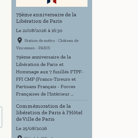
79ème anniversaire de la
Libération de Paris
Le 21/08/2026
à 16:30
Station de métro : Château de
Vincennes - PARIS
79ème anniversaire de la
Libération de Paris et
Hommage aux 7 fusillés FTPF-
FFI CMP (Francs-Tireurs et
Partisans Français - Forces
Françaises de l'Intèrieur ...
Commémoration de la
libération de Paris à l'Hôtel
de Ville de Paris
Le 25/08/2026