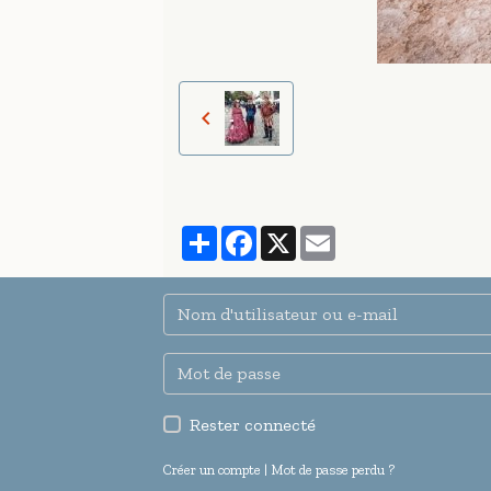
Partager
Facebook
X
Email
Rester connecté
Créer un compte
|
Mot de passe perdu ?