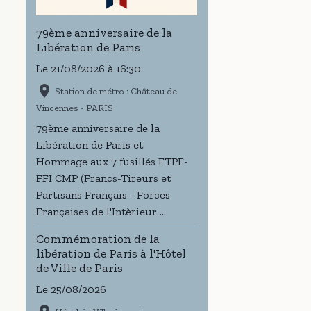
79ème anniversaire de la
Libération de Paris
Le 21/08/2026
à 16:30
Station de métro : Château de
Vincennes - PARIS
79ème anniversaire de la
Libération de Paris et
Hommage aux 7 fusillés FTPF-
FFI CMP (Francs-Tireurs et
Partisans Français - Forces
Françaises de l'Intèrieur ...
Commémoration de la
libération de Paris à l'Hôtel
de Ville de Paris
Le 25/08/2026