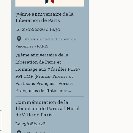
79ème anniversaire de la
Libération de Paris
Le 21/08/2026
à 16:30
Station de métro : Château de
Vincennes - PARIS
79ème anniversaire de la
Libération de Paris et
Hommage aux 7 fusillés FTPF-
FFI CMP (Francs-Tireurs et
Partisans Français - Forces
Françaises de l'Intèrieur ...
Commémoration de la
libération de Paris à l'Hôtel
de Ville de Paris
Le 25/08/2026