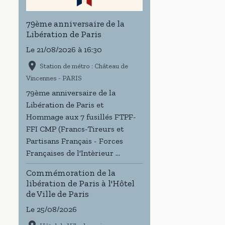
79ème anniversaire de la
Libération de Paris
Le 21/08/2026
à 16:30
Station de métro : Château de
Vincennes - PARIS
79ème anniversaire de la
Libération de Paris et
Hommage aux 7 fusillés FTPF-
FFI CMP (Francs-Tireurs et
Partisans Français - Forces
Françaises de l'Intèrieur ...
Commémoration de la
libération de Paris à l'Hôtel
de Ville de Paris
Le 25/08/2026