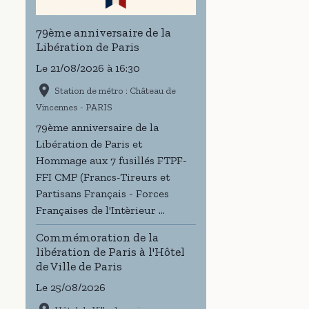
79ème anniversaire de la
Libération de Paris
Le 21/08/2026
à 16:30
Station de métro : Château de
Vincennes - PARIS
79ème anniversaire de la
Libération de Paris et
Hommage aux 7 fusillés FTPF-
FFI CMP (Francs-Tireurs et
Partisans Français - Forces
Françaises de l'Intèrieur ...
Commémoration de la
libération de Paris à l'Hôtel
de Ville de Paris
Le 25/08/2026