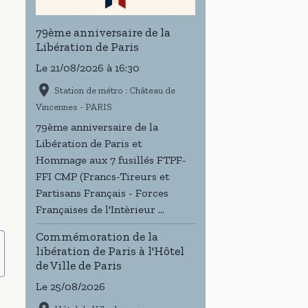
79ème anniversaire de la
Libération de Paris
Le 21/08/2026
à 16:30
Station de métro : Château de
Vincennes - PARIS
79ème anniversaire de la
Libération de Paris et
Hommage aux 7 fusillés FTPF-
FFI CMP (Francs-Tireurs et
Partisans Français - Forces
Françaises de l'Intèrieur ...
Commémoration de la
libération de Paris à l'Hôtel
de Ville de Paris
Le 25/08/2026