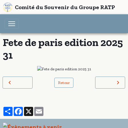
Comité du Souvenir du Groupe RATP
Fete de paris edition 2025
31
Retour
Partager
Facebook
X
Email