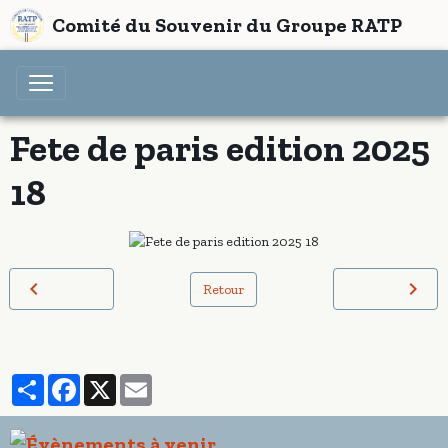
Comité du Souvenir du Groupe RATP
Fete de paris edition 2025
18
Retour
Partager
Facebook
X
Email