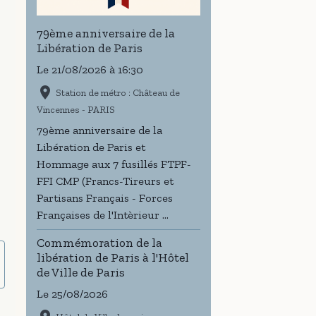
79ème anniversaire de la
Libération de Paris
Le 21/08/2026
à 16:30
Station de métro : Château de
Vincennes - PARIS
79ème anniversaire de la
Libération de Paris et
Hommage aux 7 fusillés FTPF-
FFI CMP (Francs-Tireurs et
Partisans Français - Forces
Françaises de l'Intèrieur ...
Commémoration de la
libération de Paris à l'Hôtel
de Ville de Paris
Le 25/08/2026