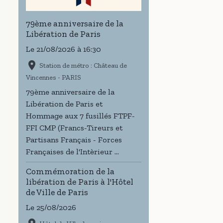
79ème anniversaire de la
Libération de Paris
Le 21/08/2026
à 16:30
Station de métro : Château de
Vincennes - PARIS
79ème anniversaire de la
Libération de Paris et
Hommage aux 7 fusillés FTPF-
FFI CMP (Francs-Tireurs et
Partisans Français - Forces
Françaises de l'Intèrieur ...
Commémoration de la
libération de Paris à l'Hôtel
de Ville de Paris
Le 25/08/2026