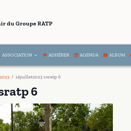
ir du Groupe RATP
ASSOCIATION
ADHÉRER
AGENDA
ALBUM
 2023
14juillet2023 csratp 6
sratp 6