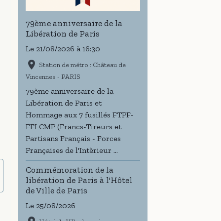
79ème anniversaire de la
Libération de Paris
Le 21/08/2026
à 16:30
Station de métro : Château de
Vincennes - PARIS
79ème anniversaire de la
Libération de Paris et
Hommage aux 7 fusillés FTPF-
FFI CMP (Francs-Tireurs et
Partisans Français - Forces
Françaises de l'Intèrieur ...
Commémoration de la
libération de Paris à l'Hôtel
de Ville de Paris
Le 25/08/2026