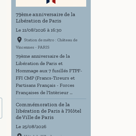
79ème anniversaire de la
Libération de Paris
Le 21/08/2026
à 16:30
Station de métro : Château de
Vincennes - PARIS
79ème anniversaire de la
Libération de Paris et
Hommage aux 7 fusillés FTPF-
FFI CMP (Francs-Tireurs et
Partisans Français - Forces
Françaises de l'Intèrieur ...
Commémoration de la
libération de Paris à l'Hôtel
de Ville de Paris
Le 25/08/2026