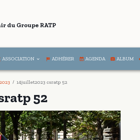
ir du Groupe RATP
ASSOCIATION
ADHÉRER
AGENDA
ALBUM
 2023
14juillet2023 csratp 52
csratp 52