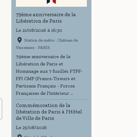
79ème anniversaire de la
Libération de Paris
Le 21/08/2026
à 16:30
Station de métro : Château de
Vincennes - PARIS
79ème anniversaire de la
Libération de Paris et
Hommage aux 7 fusillés FTPF-
FFI CMP (Francs-Tireurs et
Partisans Français - Forces
Françaises de l'Intèrieur ...
Commémoration de la
libération de Paris à l'Hôtel
de Ville de Paris
Le 25/08/2026