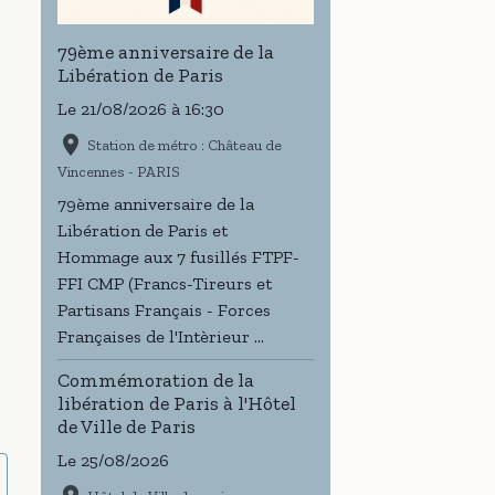
79ème anniversaire de la
Libération de Paris
Le 21/08/2026
à 16:30
Station de métro : Château de
Vincennes - PARIS
79ème anniversaire de la
Libération de Paris et
Hommage aux 7 fusillés FTPF-
FFI CMP (Francs-Tireurs et
Partisans Français - Forces
Françaises de l'Intèrieur ...
Commémoration de la
libération de Paris à l'Hôtel
de Ville de Paris
Le 25/08/2026