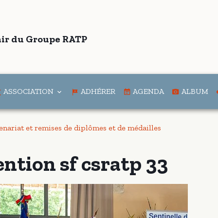
ir du Groupe RATP
ASSOCIATION
ADHÉRER
AGENDA
ALBUM
enariat et remises de diplômes et de médailles
ntion sf csratp 33