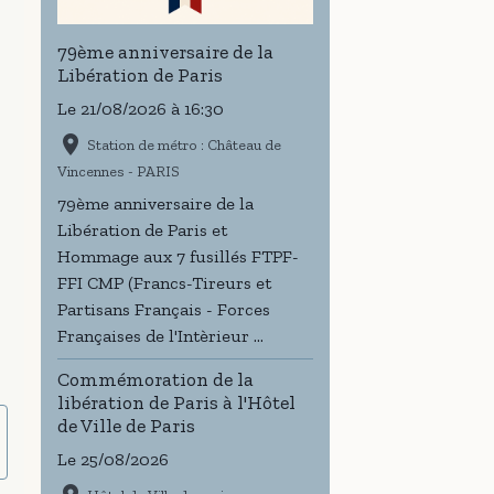
79ème anniversaire de la
Libération de Paris
Le 21/08/2026
à 16:30
Station de métro : Château de
Vincennes - PARIS
79ème anniversaire de la
Libération de Paris et
Hommage aux 7 fusillés FTPF-
FFI CMP (Francs-Tireurs et
Partisans Français - Forces
Françaises de l'Intèrieur ...
Commémoration de la
libération de Paris à l'Hôtel
de Ville de Paris
Le 25/08/2026