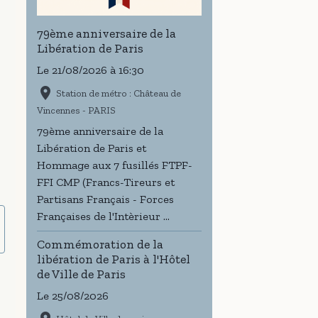
79ème anniversaire de la
Libération de Paris
Le 21/08/2026
à 16:30
Station de métro : Château de
Vincennes - PARIS
79ème anniversaire de la
Libération de Paris et
Hommage aux 7 fusillés FTPF-
FFI CMP (Francs-Tireurs et
Partisans Français - Forces
Françaises de l'Intèrieur ...
Commémoration de la
libération de Paris à l'Hôtel
de Ville de Paris
Le 25/08/2026