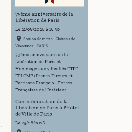
79ème anniversaire de la
Libération de Paris
Le 21/08/2026
à 16:30
Station de métro : Château de
Vincennes - PARIS
79ème anniversaire de la
Libération de Paris et
Hommage aux 7 fusillés FTPF-
FFI CMP (Francs-Tireurs et
Partisans Français - Forces
Françaises de l'Intèrieur ...
Commémoration de la
libération de Paris à l'Hôtel
de Ville de Paris
Le 25/08/2026